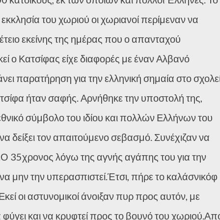
εκκλησία του χωριού οι χωριανοί περίμεναν να
επέτειο εκείνης της ημέρας που ο απανταχού
κεί ο Κατσίφας είχε διαφορές με έναν Αλβανό
κάνει παρατήρηση για την ελληνική σημαία στο σχολε
τσίφα ήταν σαφής. Αρνήθηκε την υποστολή της,
 εθνικό σύμβολο του ιδίου και πολλών Ελλήνων του
να δείξει τον απαιτούμενο σεβασμό. Συνέχιζαν να
.Ο 35χρονος λόγω της αγνής αγάπης του για την
να μην την υπερασπιστεί.Έτσι, πήρε το καλάσνικόφ
κεί οι αστυνομικοί άνοιξαν πυρ προς αυτόν, με
φύγει και να κρυφτεί προς το βουνό του χωριού.Απ