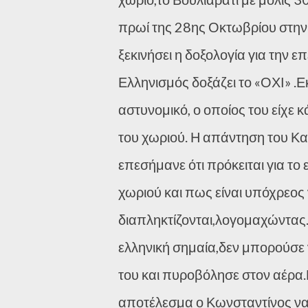
πρωί της 28ης Οκτωβρίου στην 
ξεκινήσει η δοξολογία για την 
Ελληνισμός δοξάζει το «ΟΧΙ» .Ε
αστυνομικό, ο οποίος του είχε 
του χωριού. Η απάντηση του Κα
επεσήμανε ότι πρόκειται για το
χωριού και πως είναι υπόχρεος 
διαπληκτίζονται,λογομαχώντας
ελληνική σημαία,δεν μπορούσε 
του και πυροβόλησε στον αέρα.Ε
αποτέλεσμα ο Κωνσταντίνος να 