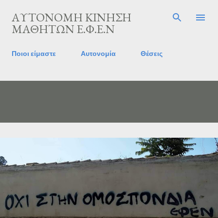
Skip to main content
ΑΥΤΟΝΟΜΗ ΚΙΝΗΣΗ
ΜΑΘΗΤΩΝ Ε.Φ.Ε.Ν
Ποιοι είμαστε
Αυτονομία
Θέσεις